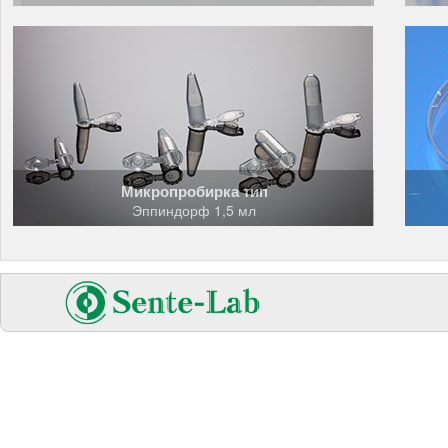
Микропробирка тип
Эппиндорф 1,5 мл